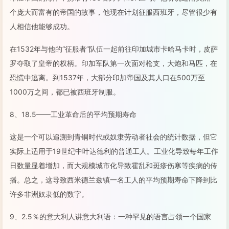
个庞大而富有的帝国的故事，他现在计划征服西班牙，尽管很少有
人相信他能够成功。
在1532年与他的“征服者”队伍一起前往印加城市卡哈马卡时，皮萨
罗夺取了皇帝的权柄。印加军队第一次面对枪支，大炮和马匹，在
恐慌中逃离。到1537年，大部分印加帝国及其人口在500万至
1000万之间，都已被西班牙制服。
8、18.5——工业革命后的平均预期寿命
这是一个可以追溯到青铜时代或奴隶劳动者社会的统计数据，但它
实际上适用于19世纪中叶达德利的普通工人。工业化导致每年工作
日数量显着增加，而大规模城市化导致霍乱和斑疹伤寒等疾病的传
播。总之，这导致西米德兰兹镇一名工人的平均预期寿命下降到比
许多非洲奴隶低的数字。
9、2.5％的意大利人讲意大利语：一种罕见的语言占领一个国家