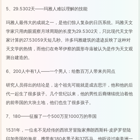
5、29.5302天——玛雅人难以理解的技能
玛雅人最伟大的成就之一，是他们惊人复杂的日历系统。玛雅天文
学家只用肉眼观察月球周期的长度为29.5302天，只比现代天文学
家计算的27.53059天短几秒。许多玛雅建筑的遗迹反映了这种对
天文学的热情，而他们在奇琴伊察的圆形寺庙被认为是作为天文观
测台建造的。
6、200人中有1人——一个男人：给数百万人带来共同点
研究人员得出的结论是，这个祖先可能就是成吉思汗，他和他的后
代一起生了很多孩子。几个世纪以来，他的男性后裔继续统治着他
的前帝国的大块土地，他们也生了很多孩子。
7、180——征服了一个500万至1000万的帝国
1531年，一位名不见经传的西班牙冒险家弗朗西斯科·皮萨罗登陆
印加帝国的海岸，携带有180名男子和37匹马。他听说过南美洲一