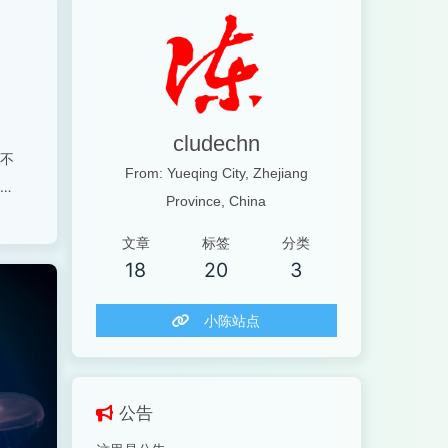
cludechn
不
From: Yueqing City, Zhejiang
Province, China
才
富
文章
标签
分类
18
20
3
小陈站点
公告