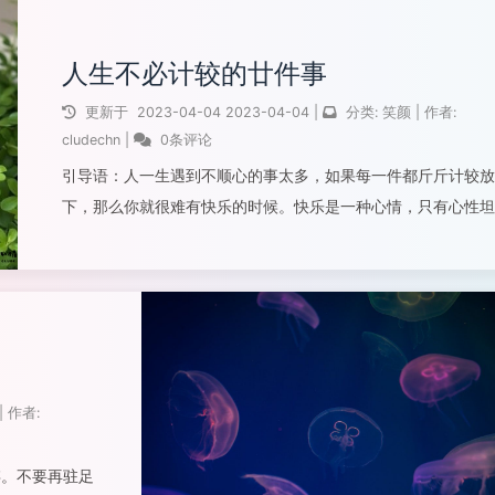
人生不必计较的廿件事
更新于
2023-04-04
2023-04-04
|
分类:
笑颜
|
作者:
cludechn
|
0条评论
引导语：人一生遇到不顺心的事太多，如果每一件都斤斤计较放
下，那么你就很难有快乐的时候。快乐是一种心情，只有心性坦
然，不去过多计较生活中的纷扰，没有世俗的附庸与不安，心胸
能如大海般宽广，心情才能如蓝天般明净。这是比拥有再多的财
与虚名更为真实的快乐人生...
阅读全文...
|
作者:
存。不要再驻足