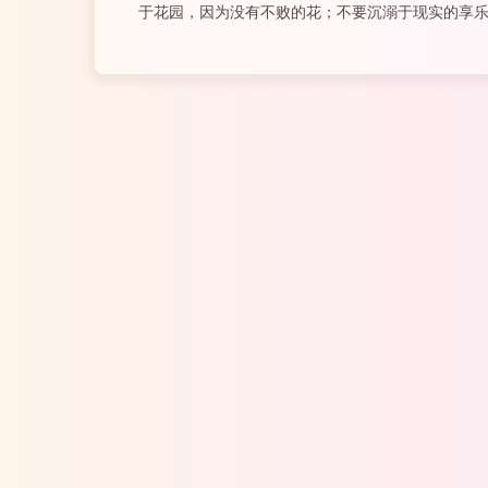
于花园，因为没有不败的花；不要沉溺于现实的享
不完的财富，不要梦想长生不死，因为没有精神的
具行尸走肉的皮囊。一个有修养的人，是一个你乐
这样的人交往，不论是谈...
阅读全文...