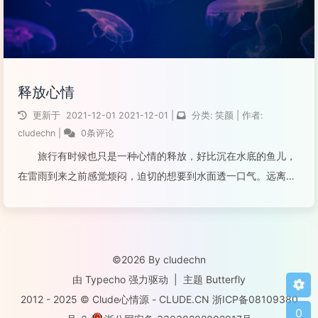
释放心情
更新于
2021-12-01
2021-12-01
|
分类:
笑颜
|
作者:
cludechn
|
0条评论
旅行有时候也只是一种心情的释放，好比沉在水底的鱼儿，
在雷雨到来之前感觉烦闷，迫切的想要到水面透一口气。远离一
个城市，奔赴另外一个城市，无论这个城市给你好与坏的感觉，
但有点不变的是，对于未知的风景，我们总抱着憧憬和好
奇。 有的旅行是为了拓宽眼界，浏览...
©2026 By cludechn
阅读全文...
由
Typecho
强力驱动
|
主题
Butterfly
2012 - 2025 © Clude心情源 -
CLUDE.CN
浙ICP备08109380
0