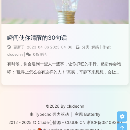
瞬间使你清醒的30句话
更新于
2023-04-06
2023-04-06
|
分类:
解惑
|
作者:
cludechn
|
0条评论
有时候，你会遇到一些人一些事，让你抓狂的不行。然后你会咆
哮：“世界上怎么会有这样的人！”其实，平静下来想想，会让你
如此生气的人根本不值得你去为此动怒。与其生气，不如笑一
笑。我何苦去为了一个人渣不开心呢？世事，看开了，看透了，
你就豁达了！1、忍耐的实质就是...
©2026 By cludechn
阅读全文...
由
Typecho
强力驱动
|
主题
Butterfly
2012 - 2025 © Clude心情源 -
CLUDE.CN
浙ICP备08109380