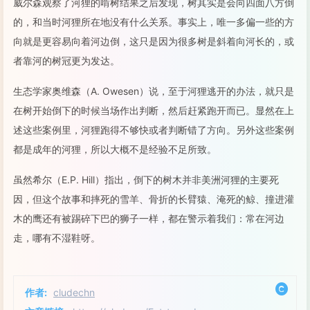
威尔森观察了河狸的啃树结果之后发现，树其实是会向四面八方倒
的，和当时河狸所在地没有什么关系。事实上，唯一多偏一些的方
向就是更容易向着河边倒，这只是因为很多树是斜着向河长的，或
者靠河的树冠更为发达。
生态学家奥维森（A. Owesen）说，至于河狸逃开的办法，就只是
在树开始倒下的时候当场作出判断，然后赶紧跑开而已。显然在上
述这些案例里，河狸跑得不够快或者判断错了方向。另外这些案例
都是成年的河狸，所以大概不是经验不足所致。
虽然希尔（E.P. Hill）指出，倒下的树木并非美洲河狸的主要死
因，但这个故事和摔死的雪羊、骨折的长臂猿、淹死的鲸、撞进灌
木的鹰还有被踢碎下巴的狮子一样，都在警示着我们：常在河边
走，哪有不湿鞋呀。
作者:
cludechn