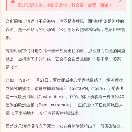
图片资源失效，请留言反馈，我会及时处理，谢谢！
众所周知，河狸（不是海獭，也不是海狸鼠，而“海狸”则是河狸的
误名）是一种勤劳的小动物，它会用牙齿把树木啃断，然后用来筑
坝。
有些时候它们能啃断几十厘米甚至更粗的树。那么显而易见的问题
就是，当树倒下来的时候，它会不会自己被砸到？很不幸，答案
是“会”。
比如，1987年11月21日，两位挪威生态学家就目睹了一场河狸壮
烈牺牲的惨剧。这是在挪威东南部（58°39'N, 7°58'E），受害者
是一只欧洲河狸（Castor fiber）。它的尸体上横躺着一株直径40
厘米的欧洲山杨（Populus tremula），正好压中了它距离尾巴末
端10厘米的地方，交汇点距离树根部2米。
显然这只河狸没有立即死亡，它在身体附近挖出了一段圆形隧道，