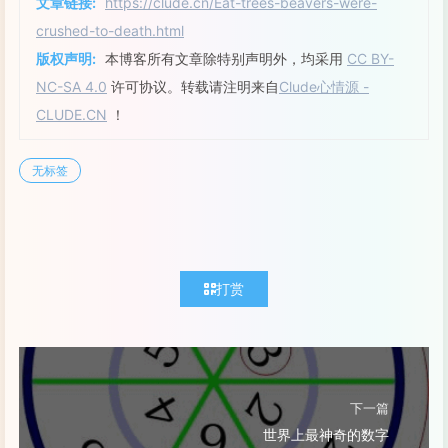
文章链接:
https://clude.cn/Eat-trees-beavers-were-
crushed-to-death.html
版权声明:
本博客所有文章除特别声明外，均采用
CC BY-
NC-SA 4.0
许可协议。转载请注明来自
Clude心情源 -
CLUDE.CN
！
无标签
打赏
下一篇
世界上最神奇的数字