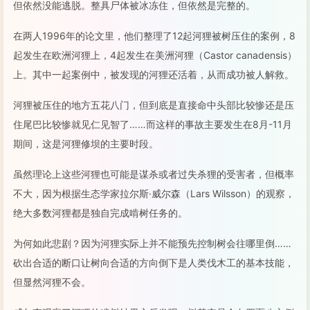
但依然没能逃脱。整具尸体被冰冻住，但依然是完整的。
在两人1996年的论文里，他们整理了12起河狸被树压住的案例，8
起发生在欧洲河狸上，4起发生在美洲河狸（Castor canadensis）
上。其中一起案例中，被发现的河狸还活着，从而成功被人解救。
河狸被压住的地方五花八门，但到底是直接命中头部比较惨还是压
住尾巴比较惨就见仁见智了……而这样的事故主要发生在8月-11月
期间，这是河狸修坝的主要时段。
虽然理论上这些河狸也可能是谋杀或者过失杀狸的受害者，但概率
不大，因为根据生态学家拉尔斯·威尔森（Lars Wilsson）的观察，
绝大多数河狸都是独自完成啃树任务的。
为何如此悲剧？因为河狸实际上并不能预先控制树会往哪里倒……
砍出合适的断口让树向合适的方向倒下是人类伐木工的基本技能，
但显然河狸不会。