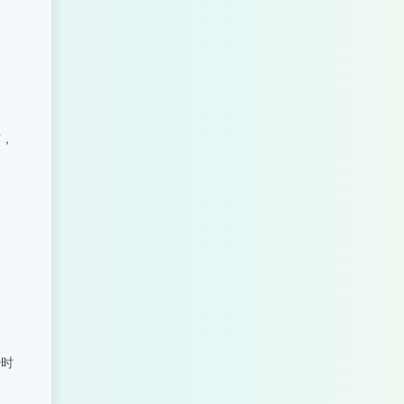
恼，
妙时