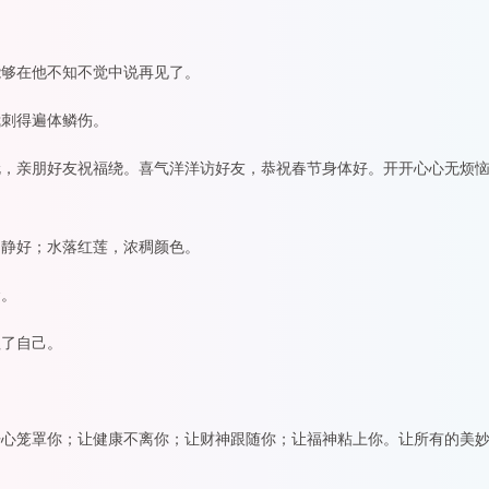
能够在他不知不觉中说再见了。
我刺得遍体鳞伤。
伦，亲朋好友祝福绕。喜气洋洋访好友，恭祝春节身体好。开开心心无烦
月静好；水落红莲，浓稠颜色。
念。
牲了自己。
开心笼罩你；让健康不离你；让财神跟随你；让福神粘上你。让所有的美