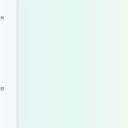
，有
，想