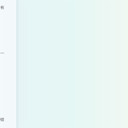
。有
，一
到
上错